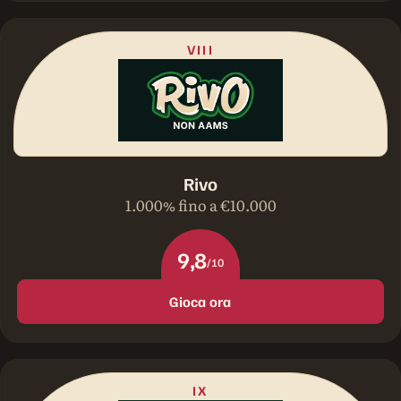
VIII
Rivo
1.000% fino a €10.000
9,8
/10
Gioca ora
IX