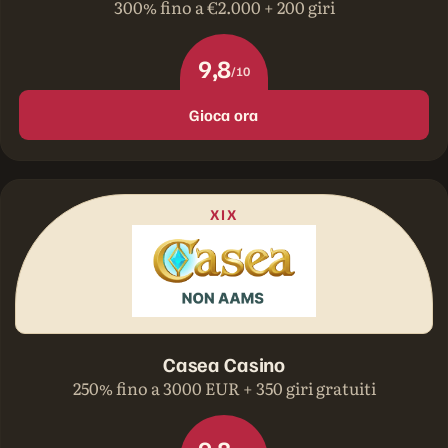
300% fino a €2.000 + 200 giri
9,8
/10
Gioca ora
XIX
Casea Casino
250% fino a 3000 EUR + 350 giri gratuiti