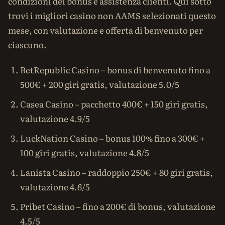
condizioni dei bonus e assistenza clienti. Qui sotto
trovi i migliori casino non AAMS selezionati questo
mese, con valutazione e offerta di benvenuto per
ciascuno.
BetRepublic Casino – bonus di benvenuto fino a
500€ + 200 giri gratis, valutazione 5.0/5
Casea Casino – pacchetto 400€ + 150 giri gratis,
valutazione 4.9/5
LuckNation Casino – bonus 100% fino a 300€ +
100 giri gratis, valutazione 4.8/5
Lanista Casino – raddoppio 250€ + 80 giri gratis,
valutazione 4.6/5
Pribet Casino – fino a 200€ di bonus, valutazione
4.5/5