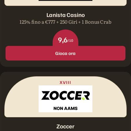
Lanista Casino
125% fino a €777 + 250 Giri + 1 Bonus Crab
9,6
/10
Gioca ora
XVIII
Zoccer