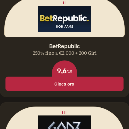
II
BetRepublic
250% fino a €2.000 + 200 Giri
9,6
/10
Gioca ora
III