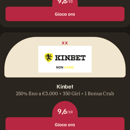
9,8
/10
Gioca ora
XX
Kinbet
250% fino a €3.000 + 350 Giri + 1 Bonus Crab
9,6
/10
Gioca ora