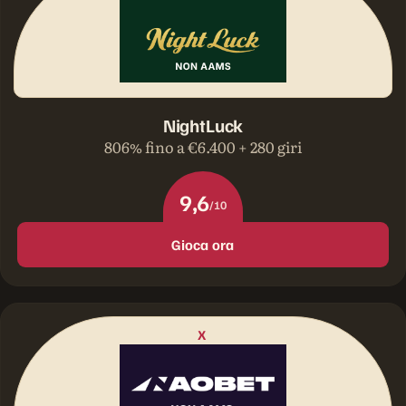
NightLuck
806% fino a €6.400 + 280 giri
9,6
/10
Gioca ora
X