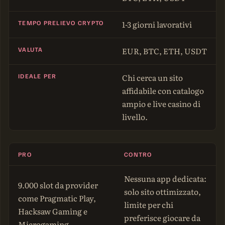
TEMPO PRELIEVO CRYPTO
1-3 giorni lavorativi
VALUTA
EUR, BTC, ETH, USDT
IDEALE PER
Chi cerca un sito
affidabile con catalogo
ampio e live casino di
livello.
PRO
CONTRO
Nessuna app dedicata:
9.000 slot da provider
solo sito ottimizzato,
come Pragmatic Play,
limite per chi
Hacksaw Gaming e
preferisce giocare da
Microgaming