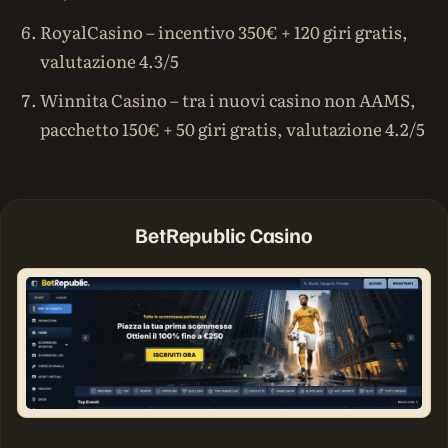
RoyalCasino – incentivo 350€ + 120 giri gratis,
valutazione 4.3/5
Winnita Casino – tra i nuovi casino non AAMS,
pacchetto 150€ + 50 giri gratis, valutazione 4.2/5
BetRepublic Casino