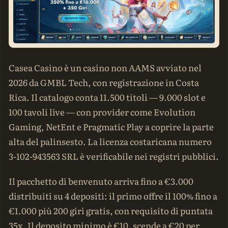
Casea Casino è un casino non AAMS avviato nel
2026 da GMBL Tech, con registrazione in Costa
Rica. Il catalogo conta 11.500 titoli — 9.000 slot e
100 tavoli live — con provider come Evolution
Gaming, NetEnt e Pragmatic Play a coprire la parte
alta del palinsesto. La licenza costaricana numero
3-102-943563 SRL è verificabile nei registri pubblici.
Il pacchetto di benvenuto arriva fino a €3.000
distribuiti su 4 depositi: il primo offre il 100% fino a
€1.000 più 200 giri gratis, con requisito di puntata
35x. Il deposito minimo è €10, scende a €20 per