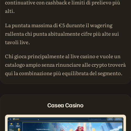
continuative con cashback e limiti di prelievo più
alti.
La puntata massima di €5 durante il wagering
rallenta chi punta abitualmente cifre più alte sui
tavoli live.
Chi gioca principalmente al live casino e vuole un
catalogo ampio senza rinunciare alle crypto troverà
qui la combinazione più equilibrata del segmento.
Casea Casino