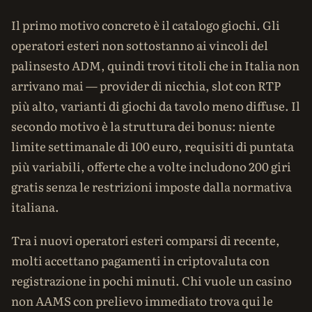
Il primo motivo concreto è il catalogo giochi. Gli
operatori esteri non sottostanno ai vincoli del
palinsesto ADM, quindi trovi titoli che in Italia non
arrivano mai — provider di nicchia, slot con RTP
più alto, varianti di giochi da tavolo meno diffuse. Il
secondo motivo è la struttura dei bonus: niente
limite settimanale di 100 euro, requisiti di puntata
più variabili, offerte che a volte includono 200 giri
gratis senza le restrizioni imposte dalla normativa
italiana.
Tra i nuovi operatori esteri comparsi di recente,
molti accettano pagamenti in criptovaluta con
registrazione in pochi minuti. Chi vuole un casino
non AAMS con prelievo immediato trova qui le