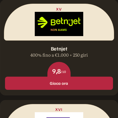
XV
Betnjet
400% fino a €1.000 + 250 giri
9,8
/10
Gioca ora
XVI