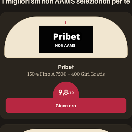
I migliori siti non AAMS selezionati per te
residenti in Italia. Trovi qui i nuovi siti offshore
con bonus più alti e cataloghi più ricchi, fino agli
operatori con prelievo immediato via crypto o e-
I
wallet. Questa pagina copre classifica, licenze,
pagamenti e tutto il necessario per scegliere.
Pribet
150% Fino A 750€ + 400 Giri Gratis
9,8
/10
Gioca ora