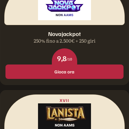
Novajackpot
250% fino a 2.500€ + 250 giri
9,8
/10
Gioca ora
XVII