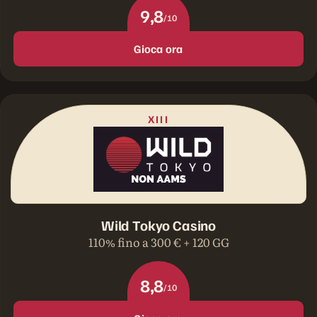
9,8
/10
Gioca ora
XIII
Wild Tokyo Casino
110% fino a 300 € + 120 GG
8,8
/10